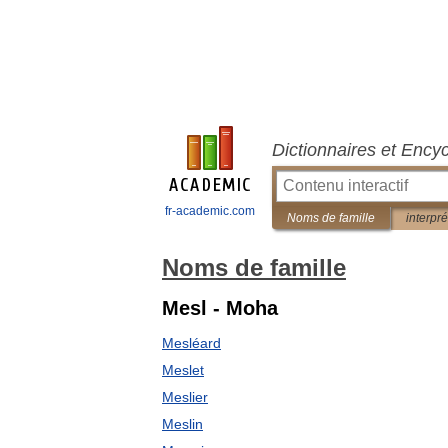
Dictionnaires et Ency
fr-academic.com
Noms de famille
interpré
Noms de famille
Mesl - Moha
Mesléard
Meslet
Meslier
Meslin