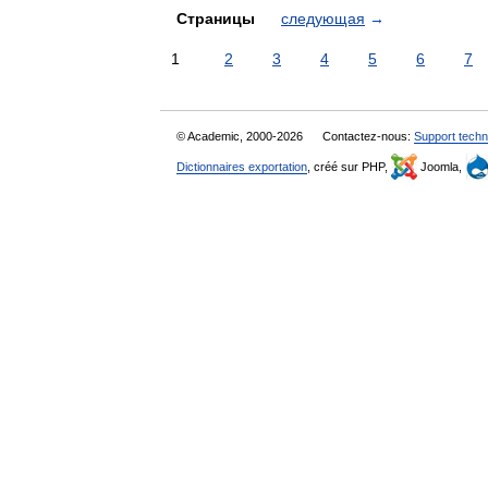
Страницы
следующая
→
1
2
3
4
5
6
7
© Academic, 2000-2026
Contactez-nous:
Support techn
Dictionnaires exportation
, créé sur PHP,
Joomla,