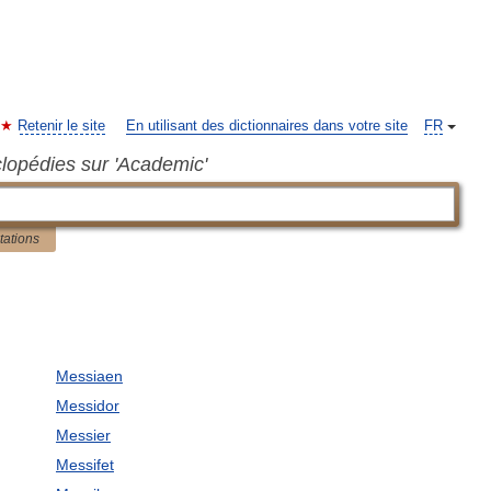
Retenir le site
En utilisant des dictionnaires dans votre site
FR
clopédies sur 'Academic'
tations
Messiaen
Messidor
Messier
Messifet