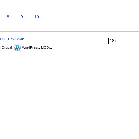
8
9
10
ique
,
RÉCLAME
18+
Drupal,
WordPress, MODx.