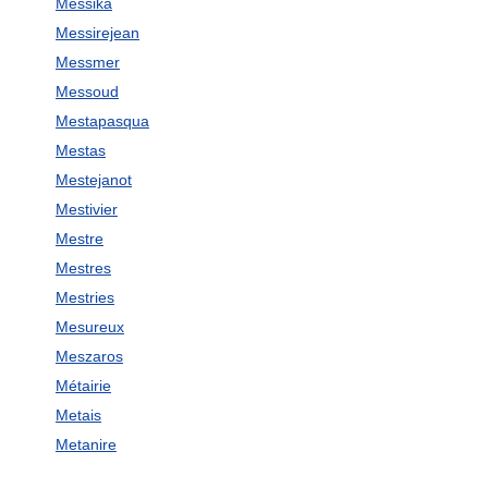
Messika
Messirejean
Messmer
Messoud
Mestapasqua
Mestas
Mestejanot
Mestivier
Mestre
Mestres
Mestries
Mesureux
Meszaros
Métairie
Metais
Metanire