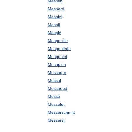
Mesmin
Mesnard
Mesniel
Mesnil
Mesplé
Mespouille
Mespoulède
Mespoulet
Mesquida
Messager
Messal
Messaoud
Messé
Messelet
Messerschmitt
Messersi